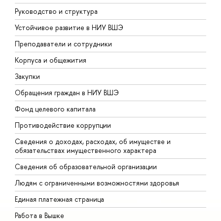
Руководство и структура
Д
Устойчивое развитие в НИУ ВШЭ
О
Преподаватели и сотрудники
П
Корпуса и общежития
В
Закупки
П
Обращения граждан в НИУ ВШЭ
А
Фонд целевого капитала
Д
Противодействие коррупции
Ц
Сведения о доходах, расходах, об имуществе и
Б
обязательствах имущественного характера
О
Сведения об образовательной организации
О
Людям с ограниченными возможностями здоровья
Единая платежная страница
Работа в Вышке