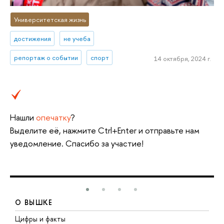
Университетская жизнь
достижения
не учеба
репортаж о событии
спорт
14 октября, 2024 г.
Нашли
опечатку
?
Выделите её, нажмите Ctrl+Enter и отправьте нам
уведомление. Спасибо за участие!
О ВЫШКЕ
Цифры и факты
Л